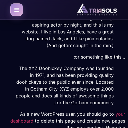
site visitors. It might say something like this:
Hi there! I’m a bike messenger by day,
aspiring actor by night, and this is my
website. I live in Los Angeles, have a great
dog named Jack, and I like piña coladas.
(And gettin’ caught in the rain.)
…or something like this:
The XYZ Doohickey Company was founded
in 1971, and has been providing quality
doohickeys to the public ever since. Located
in Gotham City, XYZ employs over 2,000
people and does all kinds of awesome things
for the Gotham community.
As a new WordPress user, you should go to
your
dashboard
to delete this page and create new pages
for your content. Have fun!